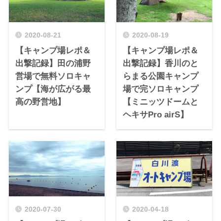
2020-08-21
2020-08-19
【キャンプ場レポ＆
【キャンプ場レポ＆
出撃記録】田の浦野
出撃記録】香川のと
営場で無料ソロキャ
らまる公園キャンプ
ンプ【海が広がる最
場で完ソロキャンプ
高の野営地】
【ミニッツドームと
ヘキサPro airS】
2020-07-30
2020-04-18