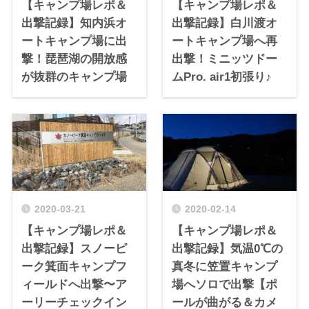
【キャンプ場レポ＆
【キャンプ場レポ＆
出撃記録】知内浜オ
出撃記録】白川渡オ
ートキャンプ場に出
ートキャンプ場へ再
撃！琵琶湖の開放感
出撃！ミニッツドー
が抜群のキャンプ場
ムPro. air1初張り♪
2020-03-21
2020-02-14
【キャンプ場レポ＆
【キャンプ場レポ＆
出撃記録】スノーピ
出撃記録】気温0℃の
ーク箕面キャンプフ
真冬に笠置キャンプ
ィールドへ出撃〜ア
場へソロで出撃【ポ
ーリーチェックイン
ールが曲がる＆カメ