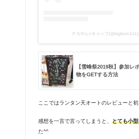
ナカやん×キャンプ(@logfarm1
【雪峰祭2019秋】参加
物をGETする方法
ここではランタン天オートのレビューと初
感想を一言で言ってしまうと、
とても小型
た^^