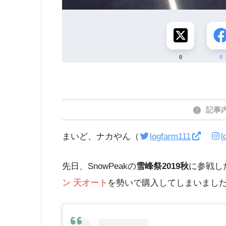
0
0
記事
まいど、ナカやん（
logfarm111
l
先日、SnowPeakの
雪峰祭2019秋
に参戦し
ン 天オート
を勢いで購入してしまいました