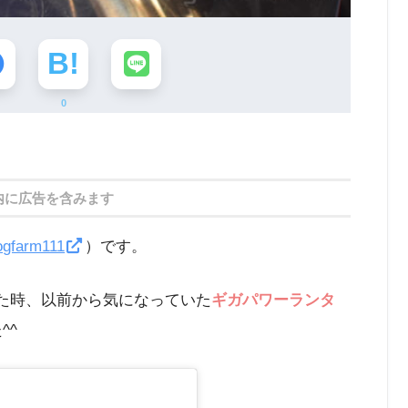
0
内に広告を含みます
ogfarm111
）です。
た時、以前から気になっていた
ギガパワーランタ
^^