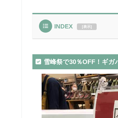
INDEX
[
表示
]
雪峰祭で30％OFF！ギ