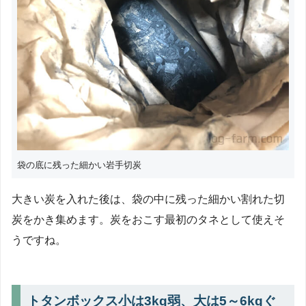
袋の底に残った細かい岩手切炭
大きい炭を入れた後は、袋の中に残った細かい割れた切
炭をかき集めます。炭をおこす最初のタネとして使えそ
うですね。
トタンボックス小は3kg弱、大は5～6kgぐ