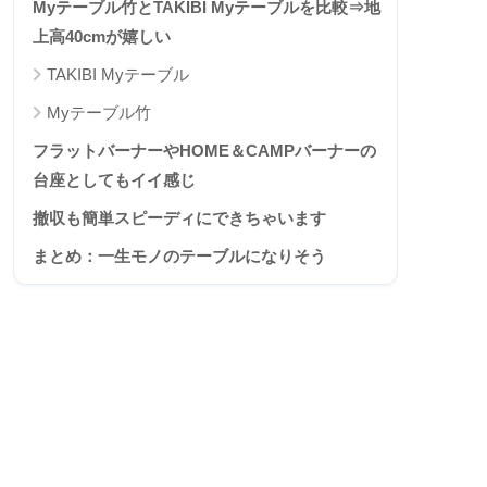
Myテーブル竹とTAKIBI Myテーブルを比較⇒地
上高40cmが嬉しい
TAKIBI Myテーブル
Myテーブル竹
フラットバーナーやHOME＆CAMPバーナーの
台座としてもイイ感じ
撤収も簡単スピーディにできちゃいます
まとめ：一生モノのテーブルになりそう