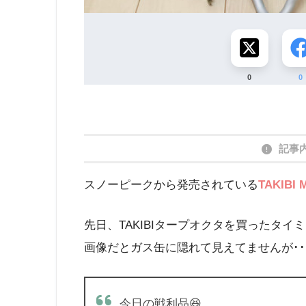
0
0
記事
スノーピークから発売されている
TAKIB
先日、TAKIBIタープオクタを買ったタイミ
画像だとガス缶に隠れて見えてませんが･･
今日の戦利品😆