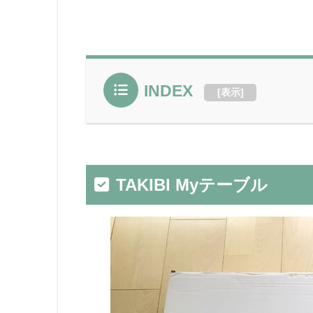
INDEX
[
表示
]
TAKIBI Myテーブル