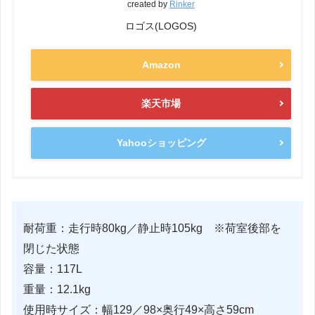
created by
Rinker
ロゴス(LOGOS)
Amazon
楽天市場
Yahooショッピング
耐荷重：走行時80kg／静止時105kg ※荷室後部を
閉じた状態
容量：117L
重量：12.1kg
使用時サイズ：幅129／98×奥行49×高さ59cm