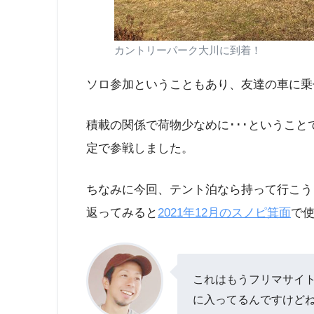
カントリーパーク大川に到着！
ソロ参加ということもあり、友達の車に乗
積載の関係で荷物少なめに･･･というこ
定で参戦しました。
ちなみに今回、テント泊なら持って行こう
返ってみると
2021年12月のスノピ箕面
で使
これはもうフリマサイ
に入ってるんですけどね^