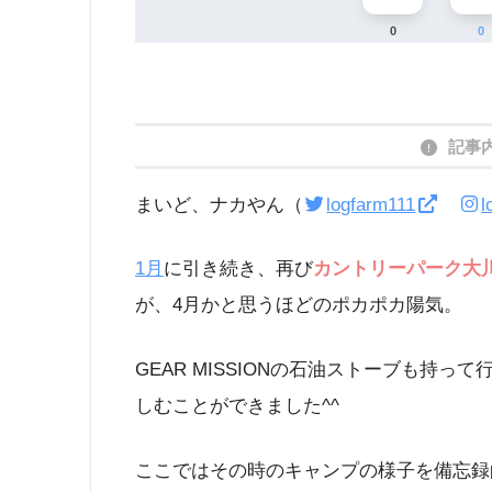
0
0
記事
まいど、ナカやん（
logfarm111
l
1月
に引き続き、再び
カントリーパーク大
が、4月かと思うほどのポカポカ陽気。
GEAR MISSIONの石油ストーブも持
しむことができました^^
ここではその時のキャンプの様子を備忘録