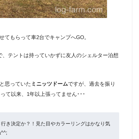
せてもらって車2台でキャンプへGO。
とで、テントは持っていかずに友人のシェルター泊想
と思っていた
ミニッツドーム
ですが、過去を振り
って以来、1年以上張ってません･･･
ト行き決定か？！見た目やカラーリングはかなり気
^;