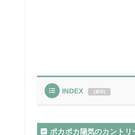
INDEX
[
表示
]
ポカポカ陽気のカントリ