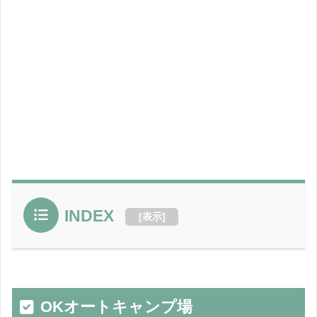
INDEX
[
表示
]
OKオートキャンプ場