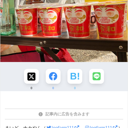
0
0
0
記事内に広告を含みます
まいど、ナカやん（
logfarm111
logfarm111
）