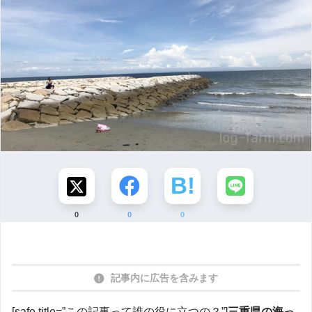
0
0
0
記事内に広告を含みます
[safe title=”この記事って誰の役に立つの？”]
三重県の海っ