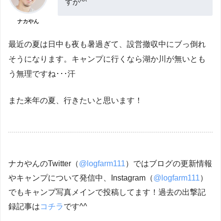
すが^^
ナカやん
最近の夏は日中も夜も暑過ぎて、設営撤収中にブっ倒れ
そうになります。キャンプに行くなら湖か川が無いとも
う無理ですね･･･汗
また来年の夏、行きたいと思います！
ナカやんのTwitter（
@logfarm111
）ではブログの更新情報
やキャンプについて発信中、Instagram（
@logfarm111
）
でもキャンプ写真メインで投稿してます！過去の出撃記
録記事は
コチラ
です^^