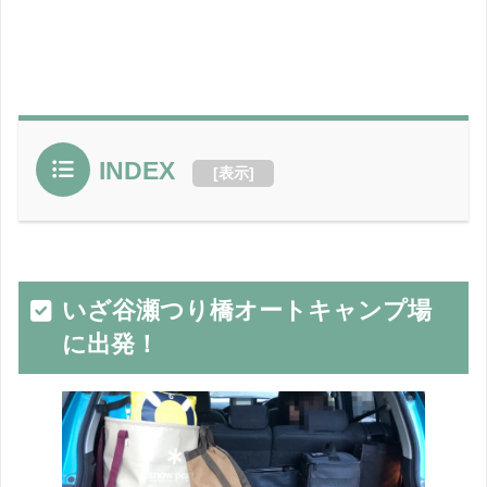
INDEX
[
表示
]
いざ谷瀬つり橋オートキャンプ場
に出発！