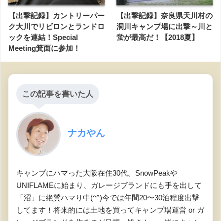
【出撃記録】カントリーパー
【出撃記録】奈良県天川村の
ク大川でリビロンとランドロ
洞川キャンプ場に出撃～川と
ックを連結！Special
蛍が最高だ！【2018夏】
Meeting箕面に参加！
この記事を書いた人
ナカやん
キャンプにハマった大阪在住30代。SnowPeakや
UNIFLAMEに始まり、ガレージブランドにも手を出して
「沼」に絶賛ハマり中(^^)今では年間20〜30泊程度出撃
してます！将来的には土地を買ってキャンプ場運営 or ガ