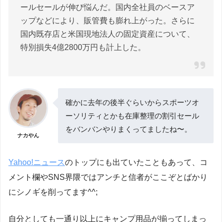
ールセールが伸び悩んだ。国内全社員のベースア
ップなどにより、販管費も膨れ上がった。さらに
国内既存店と米国現地法人の固定資産について、
特別損失4億2800万円も計上した。
確かに去年の後半ぐらいからスポーツオ
ーソリティとかも在庫整理の割引セール
をバンバンやりまくってましたね〜。
ナカやん
Yahoo!ニュース
のトップにも出ていたこともあって、コ
メント欄やSNS界隈ではアンチと信者がここぞとばかり
にシノギを削ってます^^;
自分としても一通り以上にキャンプ用品が揃ってしまっ