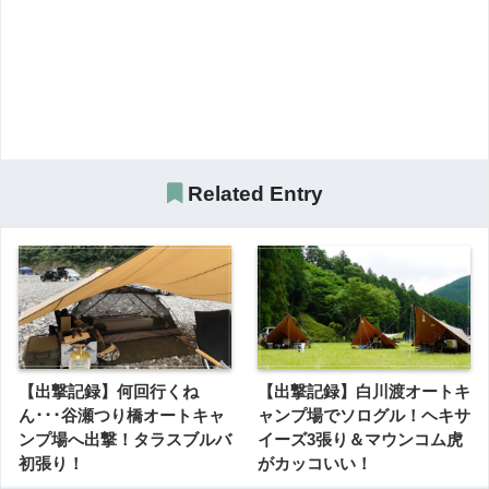
Related Entry
【出撃記録】何回行くね
【出撃記録】白川渡オートキ
ん･･･谷瀬つり橋オートキャ
ャンプ場でソログル！ヘキサ
ンプ場へ出撃！タラスブルバ
イーズ3張り＆マウンコム虎
初張り！
がカッコいい！