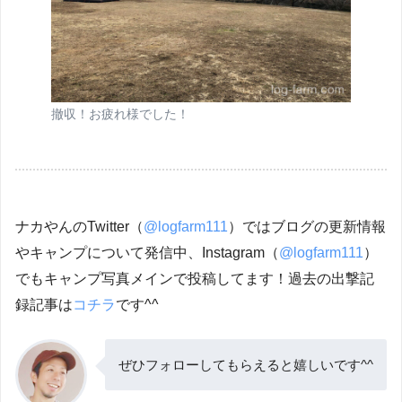
撤収！お疲れ様でした！
ナカやんのTwitter（
@logfarm111
）ではブログの更新情報
やキャンプについて発信中、Instagram（
@logfarm111
）
でもキャンプ写真メインで投稿してます！過去の出撃記
録記事は
コチラ
です^^
ぜひフォローしてもらえると嬉しいです^^