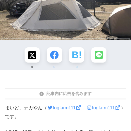
0
0
0
記事内に広告を含みます
まいど、ナカやん（
logfarm111
logfarm111
）
です。