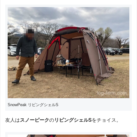
SnowPeak リビングシェルS
友人は
スノーピーク
の
リビングシェルS
をチョイス。