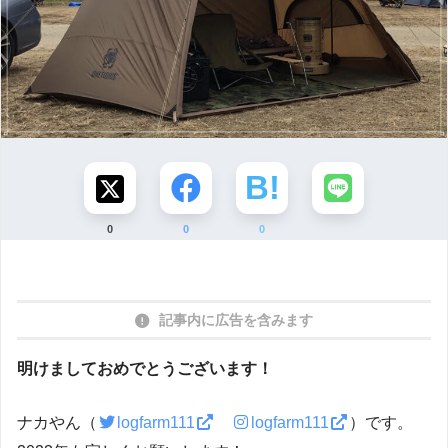
0
0
0
記事内に広告を含みます
明けましておめでとうございます！
ナカやん（
logfarm111
logfarm111
）です。