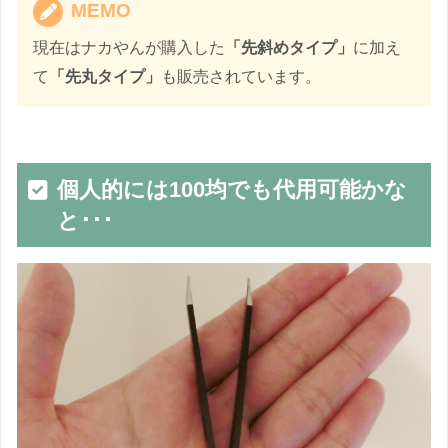
MEMO
現在はナカやんが購入した
「先斜めタイプ」
に加え
て
「先丸タイプ」
も販売されています。
個人的には100均でも代用可能かな
と･･･