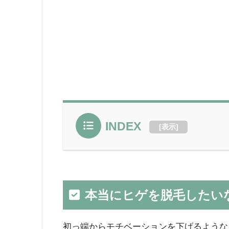
INDEX
[
表示
]
本当にヒゲを脱毛したい
初っ端からモチベーションを下げるような