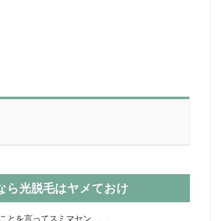
なら光脱毛はヤメておけ
ことを言ってスミマセン、、、