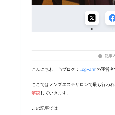
0
0
記事
こんにちわ、当ブログ：
LogFarm
の運営者
ここではメンズエステサロンで最も行われ
解説
していきます。
この記事では