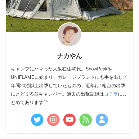
ナカやん
キャンプにハマった大阪在住40代。SnowPeakや
UNIFLAMEに始まり、ガレージブランドにも手を出して
年間20泊以上出撃していたものの、近年は1桁台の出撃
にとどまる並キャンパー。過去の出撃記録は
コチラ
にま
とめてあります^^