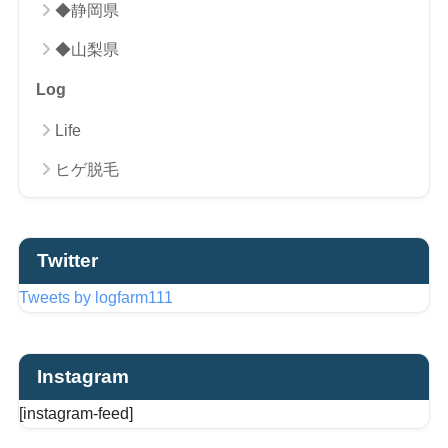
◆静岡県
◆山梨県
Log
Life
ヒゲ脱毛
Twitter
Tweets by logfarm111
Instagram
[instagram-feed]