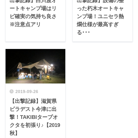
出撃記録】白川渡オ
出撃記録】設備の整
ートキャンプ場はリ
った朽木オートキャ
ピ確実の気持ち良さ
ンプ場！ユニセラ熱
※注意点アリ
燗仕様が最高すぎ
る･･･
2019-09-26
【出撃記録】滋賀県
ビラデスト今津に出
撃！TAKIBIタープオ
クタを初張り♪【2019
秋】