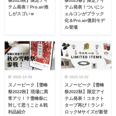
祭2023秋】限定アイ
祭2023春】限定アイ
テム発表！Pro.air推
テム発表！ついにシ
しがスゴいｗ
ェルコンがブラック
化＆Pro.air復刻モデ
ル登場
2022-10-30
2022-10-02
スノーピーク【雪峰
スノーピーク【雪峰
祭2022秋】現場に異
祭2022秋】限定アイ
常アリ！？雪峰祭に
テム発表！コネクト
対して思うこと＆戦
タープ再び！ランド
利品紹介
ロックMサイズが新登