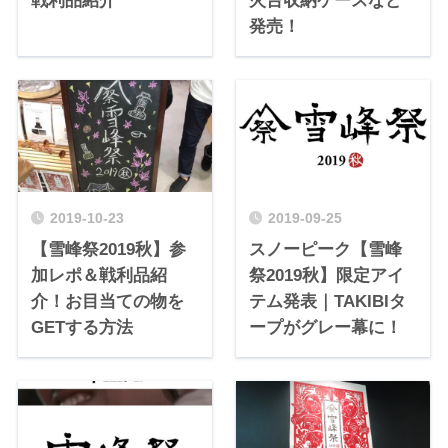
戦利品紹介
火台収納ケースなど
発売！
2019-10-23
2019-09-25
【雪峰祭2019秋】参
スノーピーク【雪峰
加レポ＆戦利品紹
祭2019秋】限定アイ
介！お目当ての物を
テム発表｜TAKIBIタ
GETする方法
ープがグレー幕に！